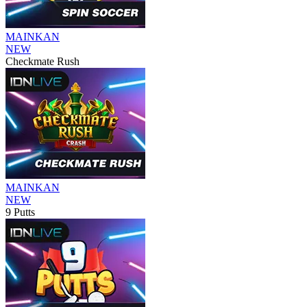
MAINKAN
NEW
Checkmate Rush
MAINKAN
NEW
9 Putts