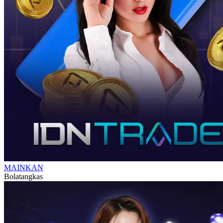
MAINKAN
Bolatangkas