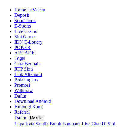
Home LeMacau
Deposit
Sportsbook
E-Sports
Live Casino
Slot Games
IDN E-Lottery
POKER
ARCADE
Togel
Cara Bermain
RTP Slots
Link Alternatif
Bolatangkas
Promosi
Withdraw
Daftar
Download Android
Hubungi Kami
Referral
Daftar
Masuk
Lupa Kata Sandi?
Butuh Bantuan?
Live Chat Di Sini