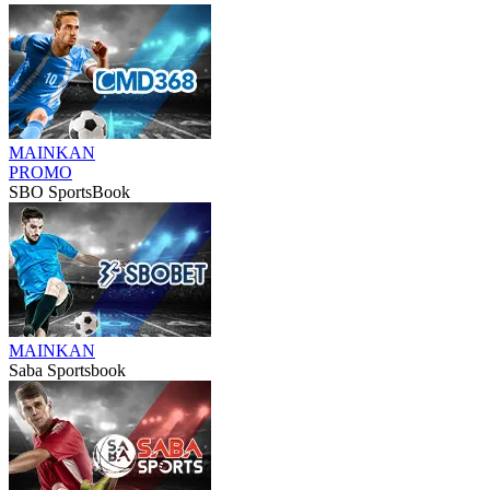
MAINKAN
PROMO
SBO SportsBook
MAINKAN
Saba Sportsbook