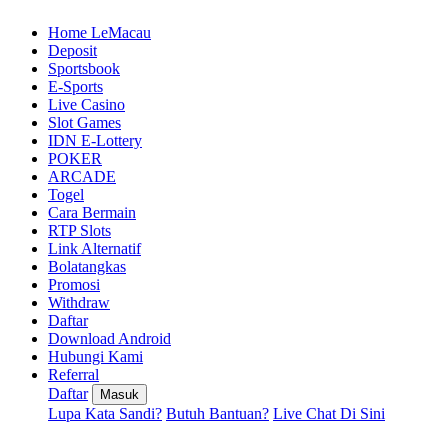
Home LeMacau
Deposit
Sportsbook
E-Sports
Live Casino
Slot Games
IDN E-Lottery
POKER
ARCADE
Togel
Cara Bermain
RTP Slots
Link Alternatif
Bolatangkas
Promosi
Withdraw
Daftar
Download Android
Hubungi Kami
Referral
Daftar
Masuk
Lupa Kata Sandi?
Butuh Bantuan?
Live Chat Di Sini