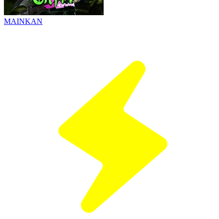
MAINKAN