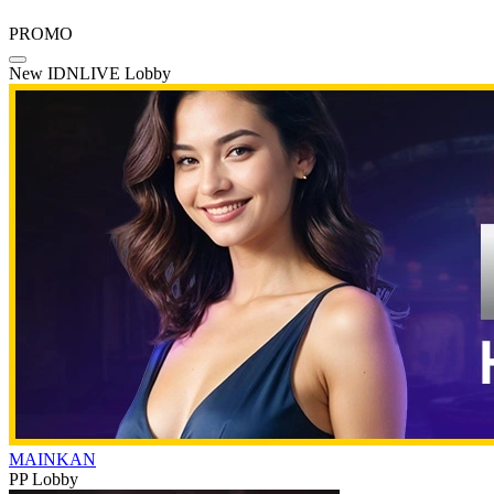
PROMO
New IDNLIVE Lobby
MAINKAN
PP Lobby