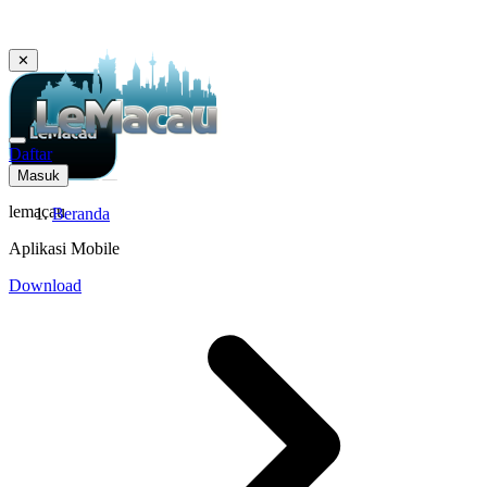
✕
Daftar
Masuk
lemacau
Beranda
Aplikasi Mobile
Download