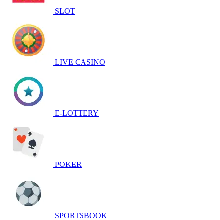
SLOT
LIVE CASINO
E-LOTTERY
POKER
SPORTSBOOK