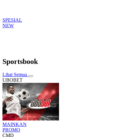
SPESIAL
NEW
Sportsbook
Lihat Semua
UBOBET
MAINKAN
PROMO
CMD