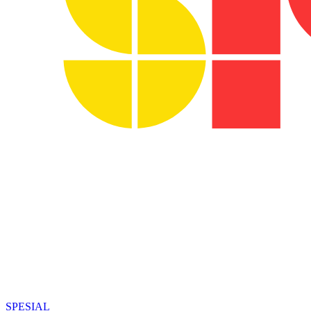
SPESIAL