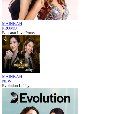
MAINKAN
PROMO
Baccarat Live Proxy
MAINKAN
NEW
Evolution Lobby