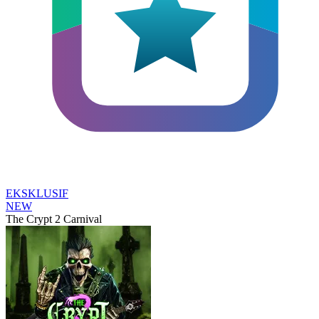
EKSKLUSIF
NEW
The Crypt 2 Carnival