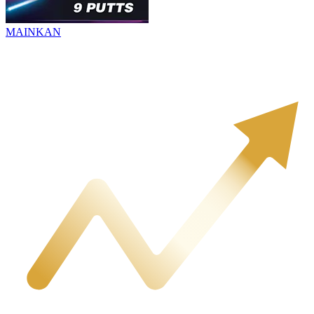
MAINKAN