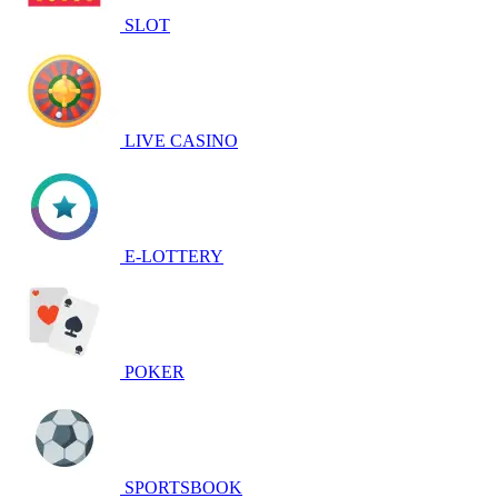
SLOT
LIVE CASINO
E-LOTTERY
POKER
SPORTSBOOK