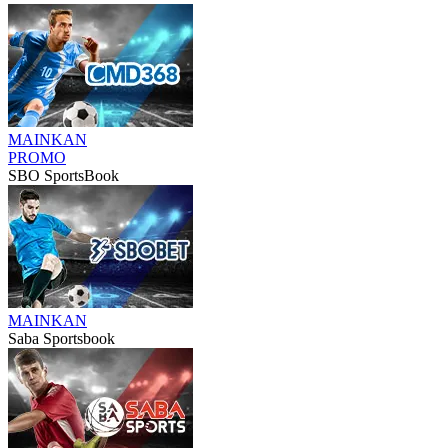
MAINKAN
PROMO
SBO SportsBook
MAINKAN
Saba Sportsbook