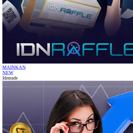
MAINKAN
NEW
Idntrade