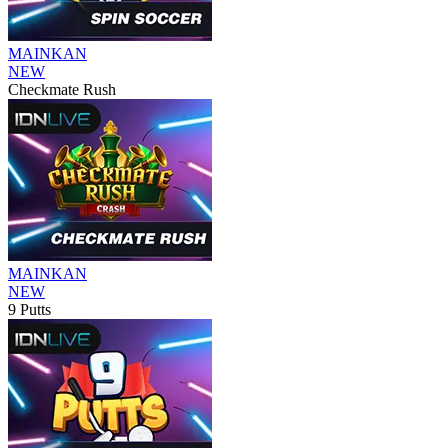
MAINKAN
NEW
Checkmate Rush
MAINKAN
NEW
9 Putts