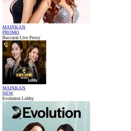
MAINKAN
PROMO
Baccarat Live Proxy
MAINKAN
NEW
Evolution Lobby