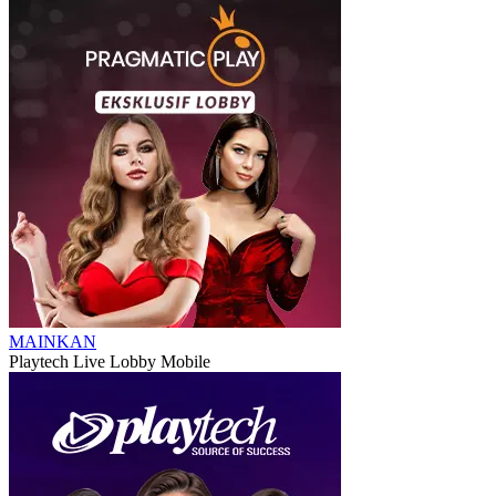
MAINKAN
Playtech Live Lobby Mobile