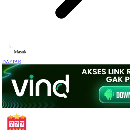
Masuk
DAFTAR