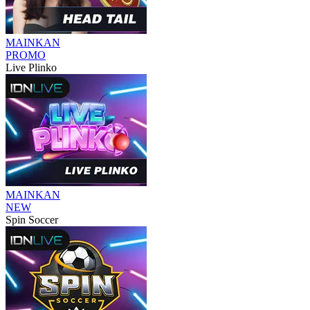
MAINKAN
PROMO
Live Plinko
MAINKAN
NEW
Spin Soccer