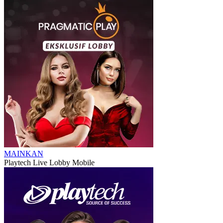
MAINKAN
Playtech Live Lobby Mobile