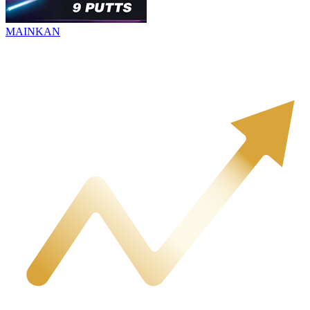
MAINKAN