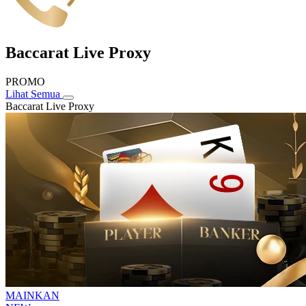
Baccarat Live Proxy
PROMO
Lihat Semua
Baccarat Live Proxy
MAINKAN