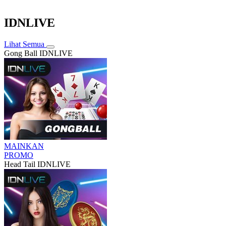
IDNLIVE
Lihat Semua
Gong Ball IDNLIVE
MAINKAN
PROMO
Head Tail IDNLIVE