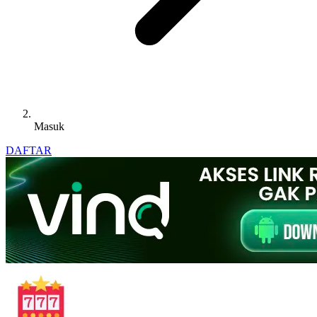
Masuk
DAFTAR