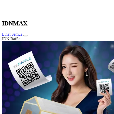
IDNMAX
Lihat Semua
IDN Raffle