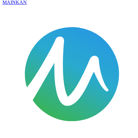
MAINKAN