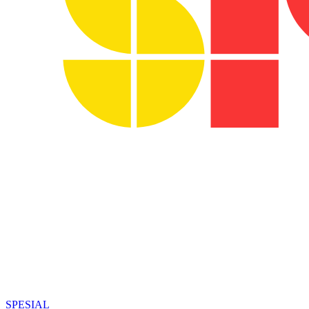
SPESIAL