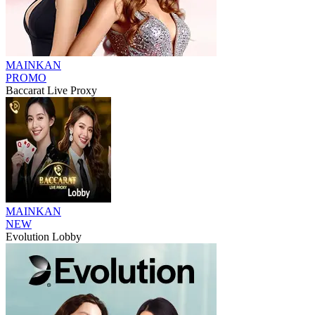
MAINKAN
PROMO
Baccarat Live Proxy
MAINKAN
NEW
Evolution Lobby