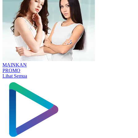
MAINKAN
PROMO
Lihat Semua