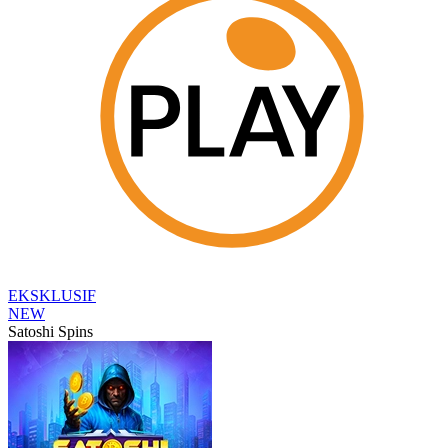
EKSKLUSIF
NEW
Satoshi Spins