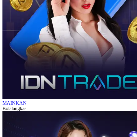
MAINKAN
Bolatangkas