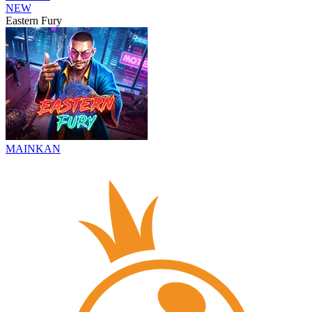
NEW
Eastern Fury
MAINKAN