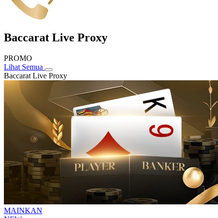
Baccarat Live Proxy
PROMO
Lihat Semua
Baccarat Live Proxy
MAINKAN