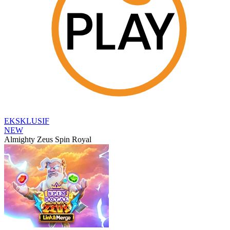
EKSKLUSIF
NEW
Almighty Zeus Spin Royal