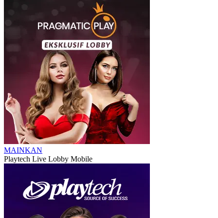
MAINKAN
Playtech Live Lobby Mobile