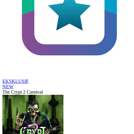
EKSKLUSIF
NEW
The Crypt 2 Carnival