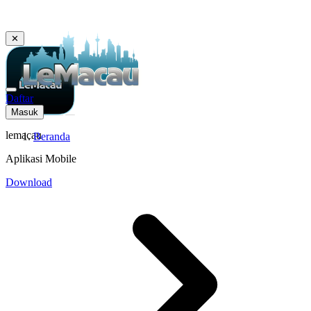
✕
Daftar
Masuk
lemacau
Beranda
Aplikasi Mobile
Download