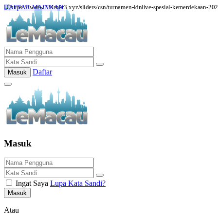
DAFTAR
DAFTAR
DAFTAR
DAFTAR
DAFTAR
DAFTAR
DAFTAR
DAFTAR
DAFTAR
DAFTAR
DAFTAR
DAFTAR
DAFTAR
DAFTAR
DAFTAR
DAFTAR
DAFTAR
DAFTAR
DAFTAR
DAFTAR
DAFTAR
DAFTAR
DAFTAR
DAFTAR
DAFTAR
DAFTAR
DAFTAR
DAFTAR
DAFTAR
DAFTAR
DAFTAR
DAFTAR
DAFTAR
MAINKAN
MAINKAN
MAINKAN
MAINKAN
MAINKAN
MAINKAN
MAINKAN
MAINKAN
MAINKAN
MAINKAN
MAINKAN
MAINKAN
MAINKAN
MAINKAN
MAINKAN
MAINKAN
MAINKAN
MAINKAN
MAINKAN
MAINKAN
MAINKAN
MAINKAN
MAINKAN
MAINKAN
MAINKAN
MAINKAN
MAINKAN
MAINKAN
MAINKAN
MAINKAN
MAINKAN
MAINKAN
MAINKAN
Daftar
Masuk
Masuk
Ingat Saya
Lupa Kata Sandi?
Masuk
Atau