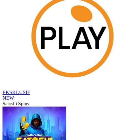
EKSKLUSIF
NEW
Satoshi Spins