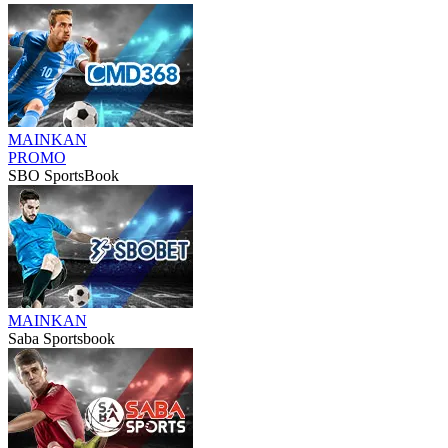
MAINKAN
PROMO
SBO SportsBook
MAINKAN
Saba Sportsbook