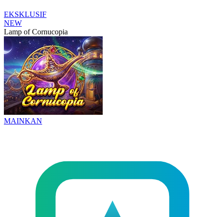
EKSKLUSIF
NEW
Lamp of Cornucopia
MAINKAN