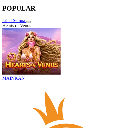
POPULAR
Lihat Semua
Hearts of Venus
MAINKAN