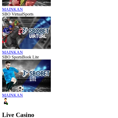
MAINKAN
SBO VirtualSports
MAINKAN
SBO SportsBook Lite
MAINKAN
Live Casino