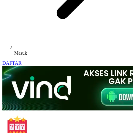
Masuk
DAFTAR