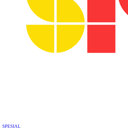
SPESIAL