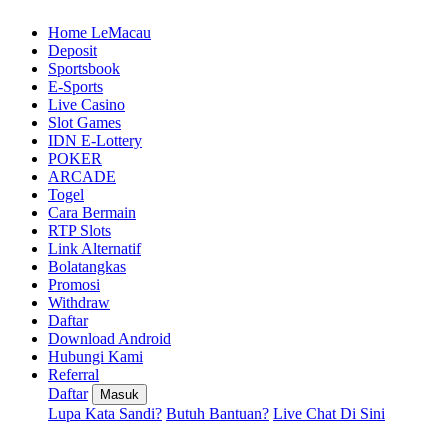
Home LeMacau
Deposit
Sportsbook
E-Sports
Live Casino
Slot Games
IDN E-Lottery
POKER
ARCADE
Togel
Cara Bermain
RTP Slots
Link Alternatif
Bolatangkas
Promosi
Withdraw
Daftar
Download Android
Hubungi Kami
Referral
Daftar
Masuk
Lupa Kata Sandi?
Butuh Bantuan?
Live Chat Di Sini