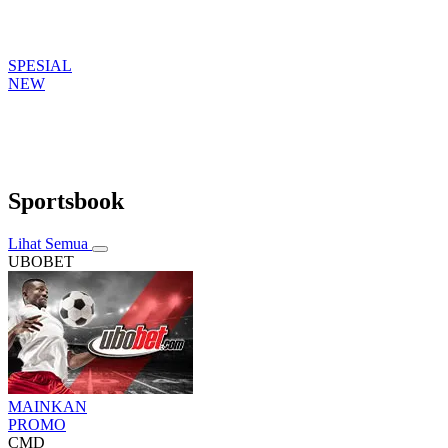
SPESIAL
NEW
Sportsbook
Lihat Semua
UBOBET
MAINKAN
PROMO
CMD