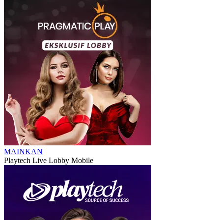
MAINKAN
Playtech Live Lobby Mobile