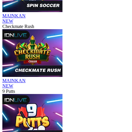
MAINKAN
NEW
Checkmate Rush
MAINKAN
NEW
9 Putts