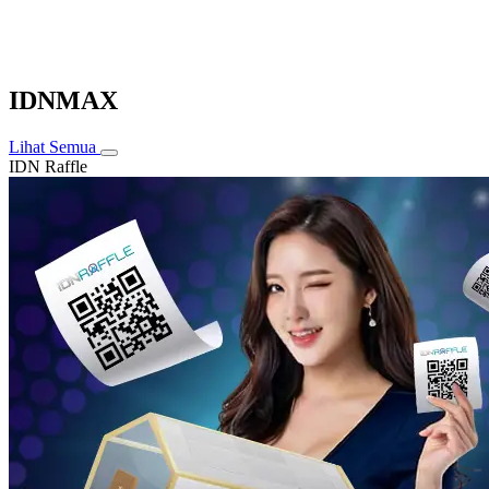
IDNMAX
Lihat Semua
IDN Raffle