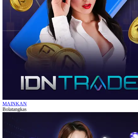
MAINKAN
Bolatangkas