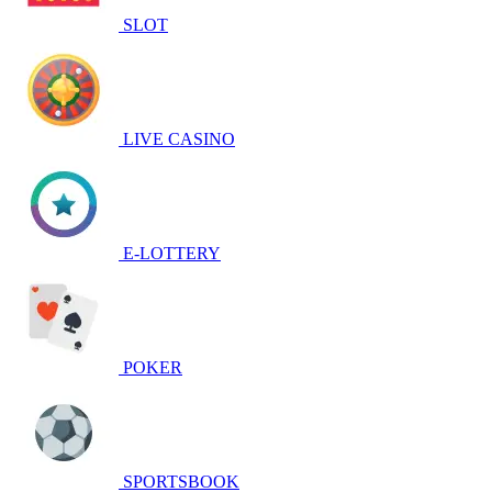
SLOT
LIVE CASINO
E-LOTTERY
POKER
SPORTSBOOK