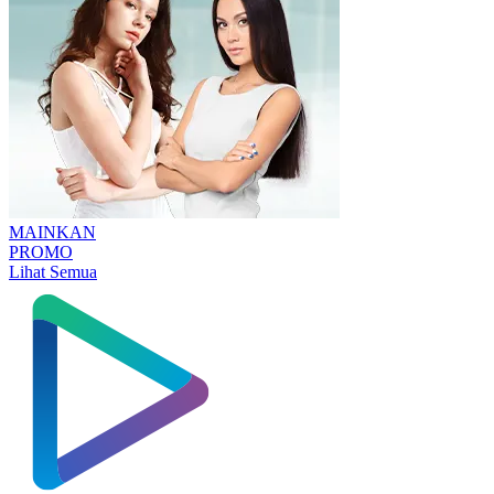
MAINKAN
PROMO
Lihat Semua