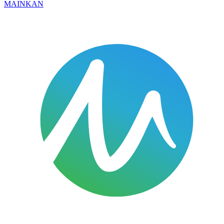
MAINKAN