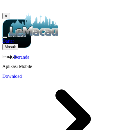
✕
Daftar
Masuk
lemacau
Beranda
Aplikasi Mobile
Download