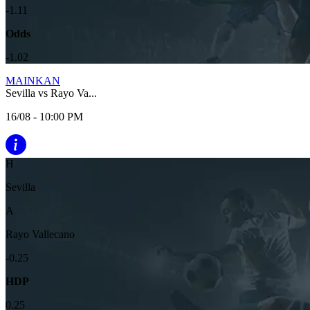
-1.11
Odds
-1.02
MAINKAN
Sevilla vs Rayo Va...
16/08 - 10:00 PM
H
Sevilla
A
Rayo Vallecano
-0.25
HDP
0.25