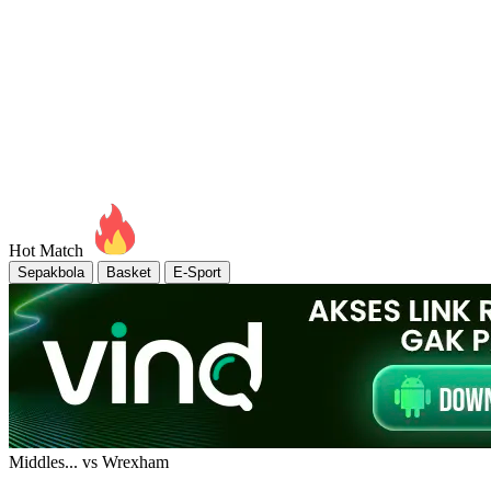
Hot Match
Sepakbola
Basket
E-Sport
Middles... vs Wrexham