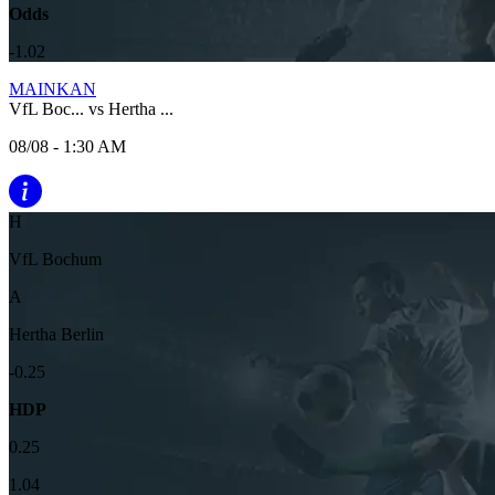
Odds
-1.02
MAINKAN
VfL Boc... vs Hertha ...
08/08 - 1:30 AM
H
VfL Bochum
A
Hertha Berlin
-0.25
HDP
0.25
1.04