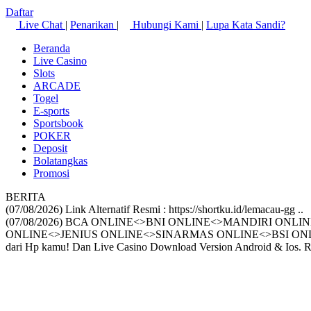
Daftar
Live Chat
|
Penarikan
|
Hubungi Kami
|
Lupa Kata Sandi?
Beranda
Live Casino
Slots
ARCADE
Togel
E-sports
Sportsbook
POKER
Deposit
Bolatangkas
Promosi
BERITA
(07/08/2026)
Link Alternatif Resmi : https://shortku.id/lemacau-gg 
(07/08/2026)
BCA ONLINE<>BNI ONLINE<>MANDIRI ONLI
ONLINE<>JENIUS ONLINE<>SINARMAS ONLINE<>BSI O
dari Hp kamu! Dan Live Casino Download Version Android & Ios.