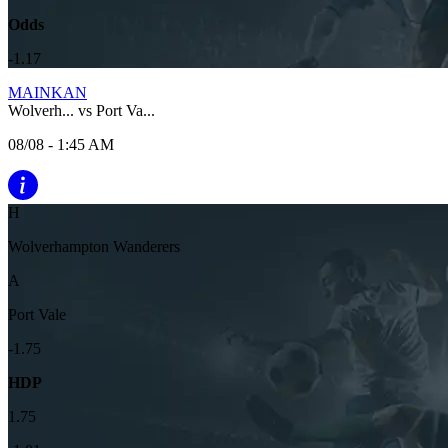
Odds
-1.17
MAINKAN
Wolverh... vs Port Va...
08/08 - 1:45 AM
H
Wolverhampton Wanderers
A
Port Vale
-1.75
HDP
1.75