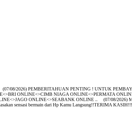
..
(07/08/2026)
PEMBERITAHUAN PENTING ! UNTUK PEMBAYA
NE<>BRI ONLINE<>CIMB NIAGA ONLINE<>PERMATA ONL
NLINE<>JAGO ONLINE<>SEABANK ONLINE ..
(07/08/2026)
M
 Rasakan sensasi bermain dari Hp Kamu Langsung!!TERIMA KASIH!!