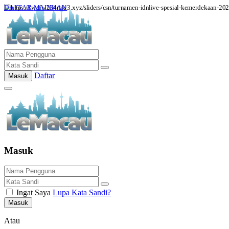
DAFTAR
DAFTAR
DAFTAR
DAFTAR
DAFTAR
DAFTAR
DAFTAR
DAFTAR
DAFTAR
DAFTAR
DAFTAR
DAFTAR
DAFTAR
DAFTAR
DAFTAR
DAFTAR
DAFTAR
DAFTAR
DAFTAR
DAFTAR
DAFTAR
DAFTAR
DAFTAR
DAFTAR
DAFTAR
DAFTAR
DAFTAR
DAFTAR
DAFTAR
DAFTAR
DAFTAR
DAFTAR
DAFTAR
MAINKAN
MAINKAN
MAINKAN
MAINKAN
MAINKAN
MAINKAN
MAINKAN
MAINKAN
MAINKAN
MAINKAN
MAINKAN
MAINKAN
MAINKAN
MAINKAN
MAINKAN
MAINKAN
MAINKAN
MAINKAN
MAINKAN
MAINKAN
MAINKAN
MAINKAN
MAINKAN
MAINKAN
MAINKAN
MAINKAN
MAINKAN
MAINKAN
MAINKAN
MAINKAN
MAINKAN
MAINKAN
MAINKAN
Daftar
Masuk
Masuk
Ingat Saya
Lupa Kata Sandi?
Masuk
Atau