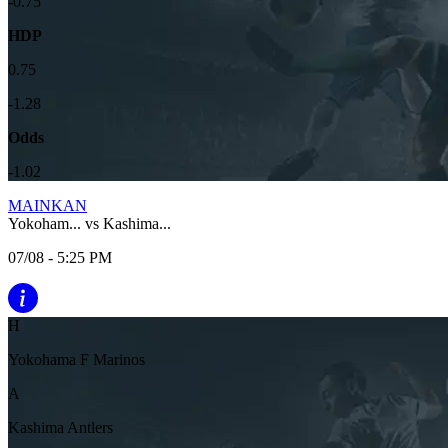
-0.75
HDP
0.75
-1.28
Odds
-1.02
MAINKAN
Yokoham... vs Kashima...
07/08 - 5:25 PM
H
Yokohama F Marinos
A
Kashima Antlers