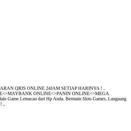
RAN QRIS ONLINE 24JAM SETIAP HARINYA ! ..
INE<>MAYBANK ONLINE<>PANIN ONLINE<>MEGA
ain Game Lemacau dari Hp Anda. Bermain Slots Games, Langsung
!! ..