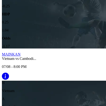
-0.25
HDP
0.25
1.04
Odds
-1.17
MAINKAN
Vietnam vs Cambodi...
07/08 - 8:00 PM
H
Vietnam
A