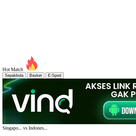
Hot Match
Sepakbola
Basket
E-Sport
Singapo... vs Indones...