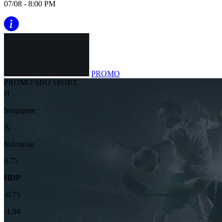
07/08 - 8:00 PM
PROMO
PROMO SBO SPORT
H
Singapore
A
Indonesia
0.75
HDP
-0.75
-1.04