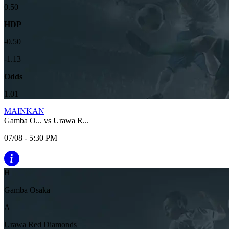
0.50
HDP
-0.50
-1.13
Odds
1.01
MAINKAN
Gamba O... vs Urawa R...
07/08 - 5:30 PM
H
Gamba Osaka
A
Urawa Red Diamonds