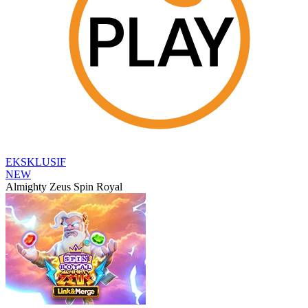
EKSKLUSIF
NEW
Almighty Zeus Spin Royal