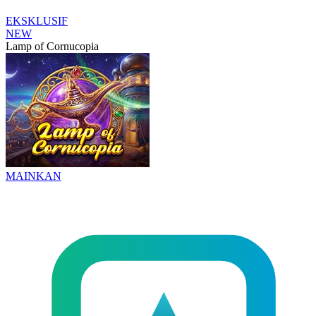
EKSKLUSIF
NEW
Lamp of Cornucopia
MAINKAN