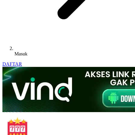
Masuk
DAFTAR