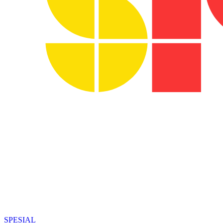
SPESIAL