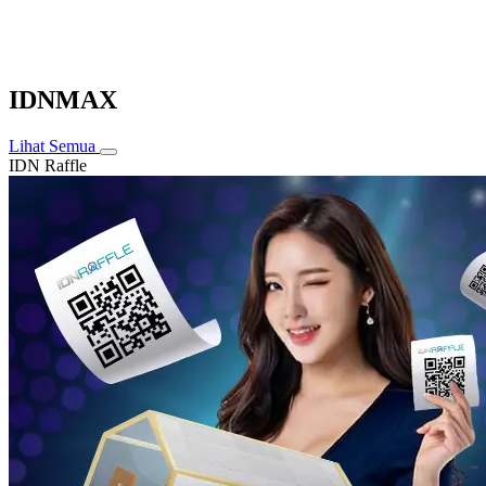
IDNMAX
Lihat Semua
IDN Raffle