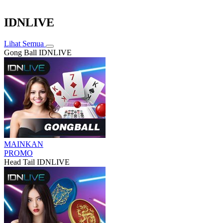
IDNLIVE
Lihat Semua
Gong Ball IDNLIVE
MAINKAN
PROMO
Head Tail IDNLIVE