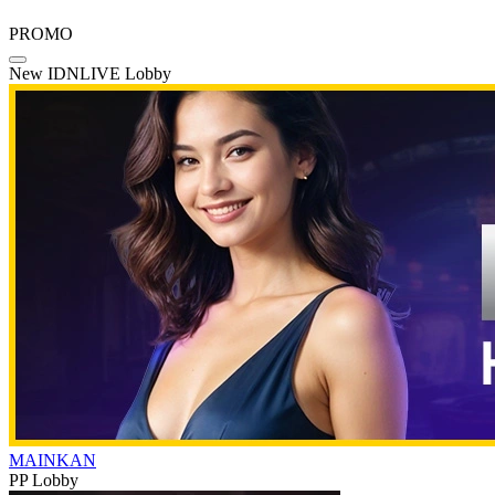
PROMO
New IDNLIVE Lobby
MAINKAN
PP Lobby