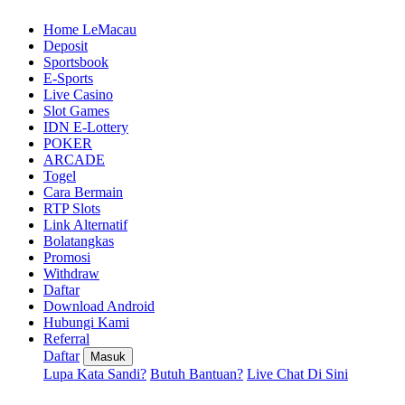
Home LeMacau
Deposit
Sportsbook
E-Sports
Live Casino
Slot Games
IDN E-Lottery
POKER
ARCADE
Togel
Cara Bermain
RTP Slots
Link Alternatif
Bolatangkas
Promosi
Withdraw
Daftar
Download Android
Hubungi Kami
Referral
Daftar
Masuk
Lupa Kata Sandi?
Butuh Bantuan?
Live Chat Di Sini