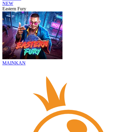
NEW
Eastern Fury
MAINKAN