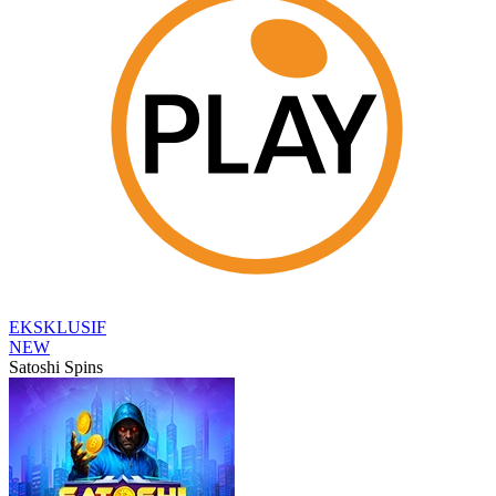
EKSKLUSIF
NEW
Satoshi Spins