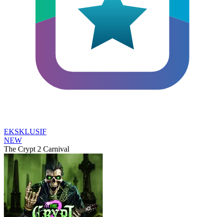
EKSKLUSIF
NEW
The Crypt 2 Carnival