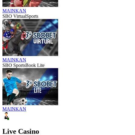
MAINKAN
SBO VirtualSports
MAINKAN
SBO SportsBook Lite
MAINKAN
Live Casino