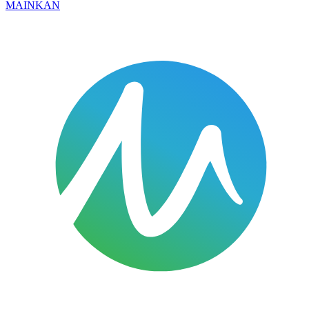
MAINKAN