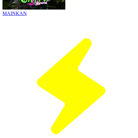
MAINKAN