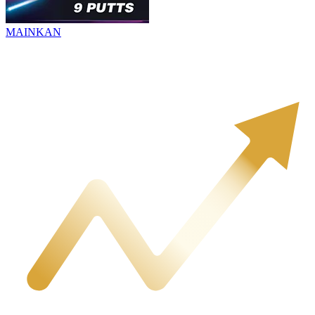
MAINKAN