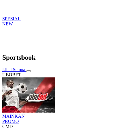
SPESIAL
NEW
Sportsbook
Lihat Semua
UBOBET
MAINKAN
PROMO
CMD