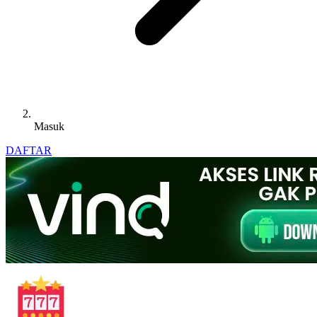
Masuk
DAFTAR