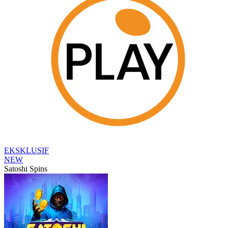
EKSKLUSIF
NEW
Satoshi Spins