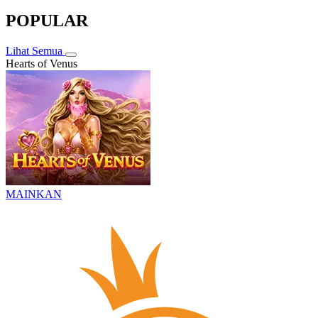
POPULAR
Lihat Semua
Hearts of Venus
MAINKAN