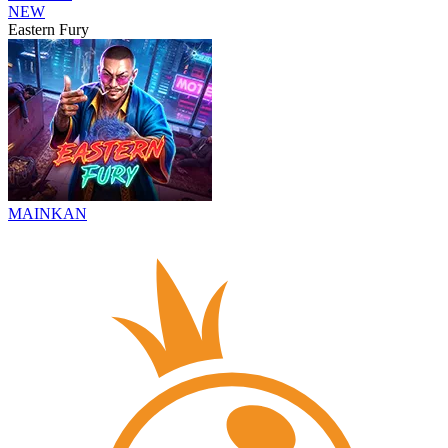
NEW
Eastern Fury
MAINKAN