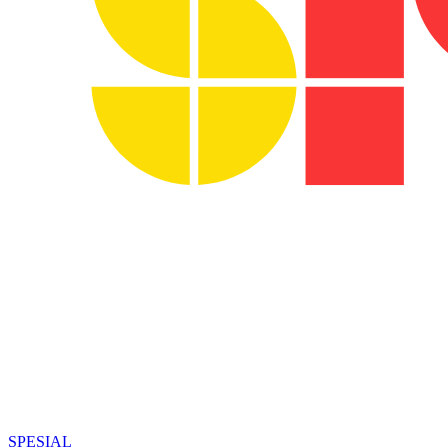
SPESIAL