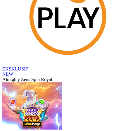
EKSKLUSIF
NEW
Almighty Zeus Spin Royal