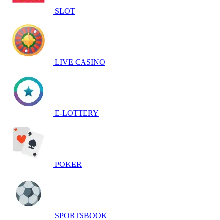
SLOT
LIVE CASINO
E-LOTTERY
POKER
SPORTSBOOK