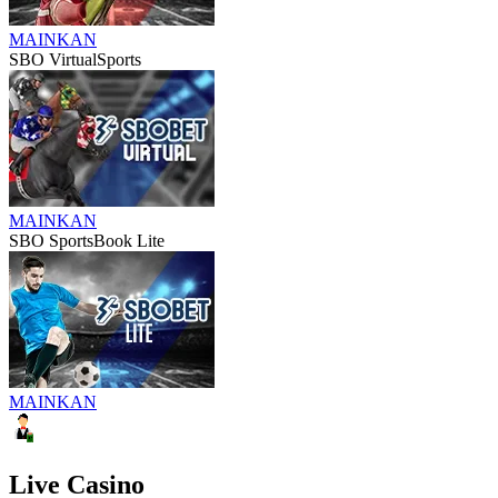
MAINKAN
SBO VirtualSports
MAINKAN
SBO SportsBook Lite
MAINKAN
Live Casino