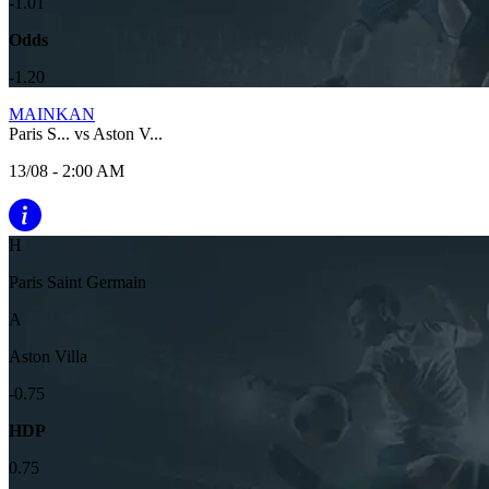
-1.01
Odds
-1.20
MAINKAN
Paris S... vs Aston V...
13/08 - 2:00 AM
H
Paris Saint Germain
A
Aston Villa
-0.75
HDP
0.75