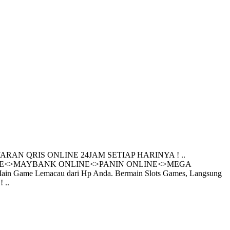
RAN QRIS ONLINE 24JAM SETIAP HARINYA ! ..
INE<>MAYBANK ONLINE<>PANIN ONLINE<>MEGA
ain Game Lemacau dari Hp Anda. Bermain Slots Games, Langsung
!! ..