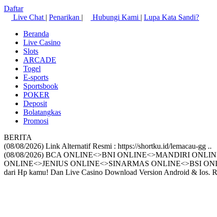
Daftar
Live Chat
|
Penarikan
|
Hubungi Kami
|
Lupa Kata Sandi?
Beranda
Live Casino
Slots
ARCADE
Togel
E-sports
Sportsbook
POKER
Deposit
Bolatangkas
Promosi
BERITA
(08/08/2026)
Link Alternatif Resmi : https://shortku.id/lemacau-gg 
(08/08/2026)
BCA ONLINE<>BNI ONLINE<>MANDIRI ONLI
ONLINE<>JENIUS ONLINE<>SINARMAS ONLINE<>BSI O
dari Hp kamu! Dan Live Casino Download Version Android & Ios.