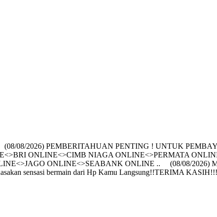
..
(08/08/2026)
PEMBERITAHUAN PENTING ! UNTUK PEMBAYA
NE<>BRI ONLINE<>CIMB NIAGA ONLINE<>PERMATA ONL
NLINE<>JAGO ONLINE<>SEABANK ONLINE ..
(08/08/2026)
M
 Rasakan sensasi bermain dari Hp Kamu Langsung!!TERIMA KASIH!!