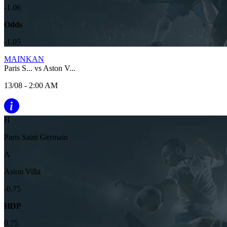
-1.06
Odds
-1.05
MAINKAN
Paris S... vs Aston V...
13/08 - 2:00 AM
H
Paris Saint Germain
A
Aston Villa
-0.75
HDP
0.75