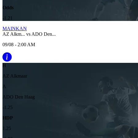
Odds
-1.21
MAINKAN
AZ Alkm... vs ADO Den...
09/08 - 2:00 AM
H
AZ Alkmaar
A
ADO Den Haag
-1.25
HDP
1.25