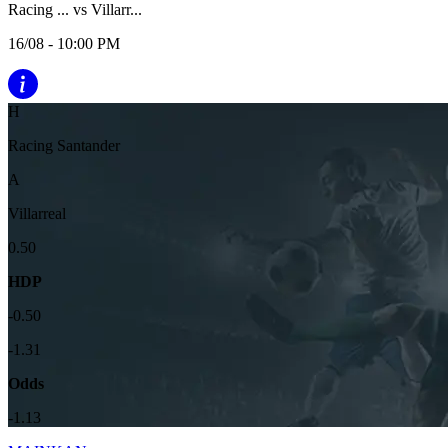
Racing ... vs Villarr...
16/08 - 10:00 PM
H
Racing Santander
A
Villarreal
0.50
HDP
-0.50
-1.31
Odds
-1.13