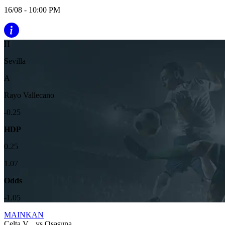
16/08 - 10:00 PM
H
Sevilla
A
Rayo Vallecano
-0.25
HDP
0.25
1.07
Odds
-1.05
MAINKAN
Celta V... vs Osasuna