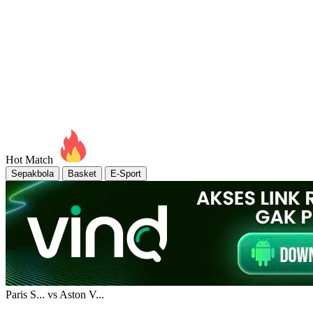
Hot Match
Sepakbola
Basket
E-Sport
Paris S... vs Aston V...