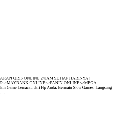
RAN QRIS ONLINE 24JAM SETIAP HARINYA ! ..
INE<>MAYBANK ONLINE<>PANIN ONLINE<>MEGA
ain Game Lemacau dari Hp Anda. Bermain Slots Games, Langsung
!! ..