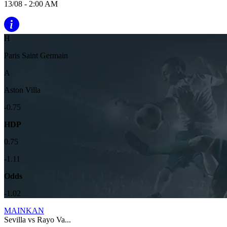
13/08 - 2:00 AM
H
Paris Saint Germain
A
Aston Villa
-0.75
HDP
0.75
-1.11
Odds
-1.02
MAINKAN
Sevilla vs Rayo Va...