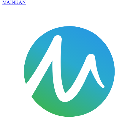
MAINKAN