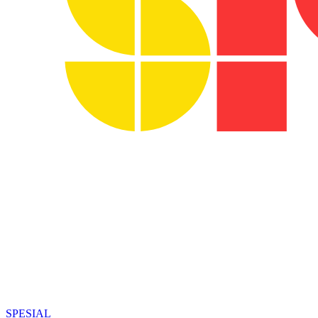
SPESIAL