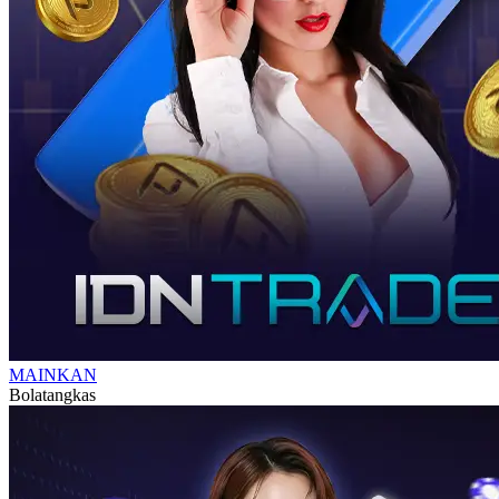
MAINKAN
Bolatangkas