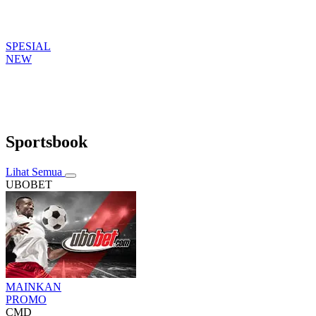
SPESIAL
NEW
Sportsbook
Lihat Semua
UBOBET
MAINKAN
PROMO
CMD