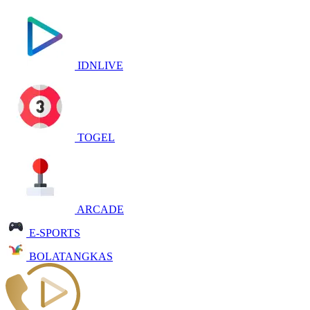
IDNLIVE
TOGEL
ARCADE
E-SPORTS
BOLATANGKAS