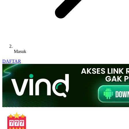
Masuk
DAFTAR