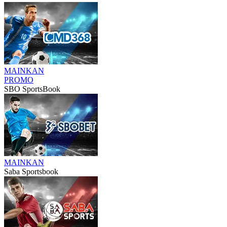
MAINKAN
PROMO
SBO SportsBook
MAINKAN
Saba Sportsbook