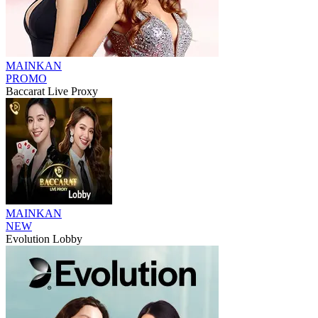
MAINKAN
PROMO
Baccarat Live Proxy
MAINKAN
NEW
Evolution Lobby