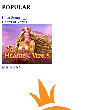
POPULAR
Lihat Semua
Hearts of Venus
MAINKAN