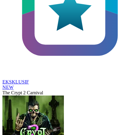
EKSKLUSIF
NEW
The Crypt 2 Carnival