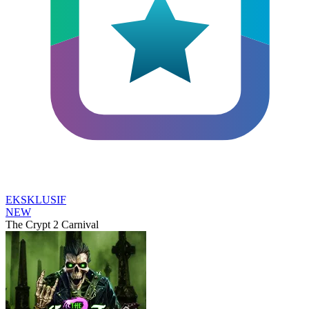
EKSKLUSIF
NEW
The Crypt 2 Carnival