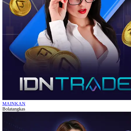
MAINKAN
Bolatangkas