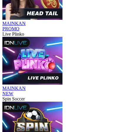
MAINKAN
PROMO
Live Plinko
MAINKAN
NEW
Spin Soccer