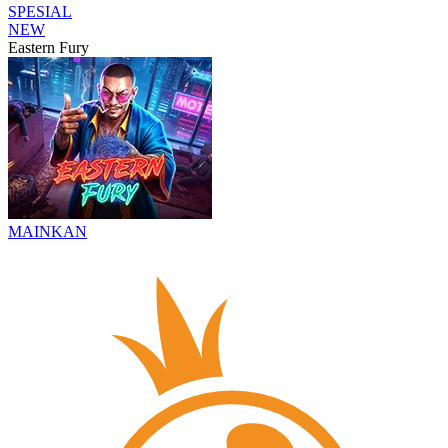
SPESIAL
NEW
Eastern Fury
MAINKAN