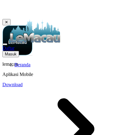
✕
Daftar
Masuk
lemacau
Beranda
Aplikasi Mobile
Download