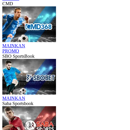
CMD
MAINKAN
PROMO
SBO SportsBook
MAINKAN
Saba Sportsbook