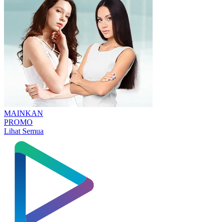
MAINKAN
PROMO
Lihat Semua