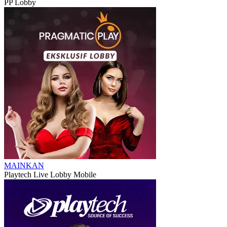
PP Lobby
MAINKAN
Playtech Live Lobby Mobile