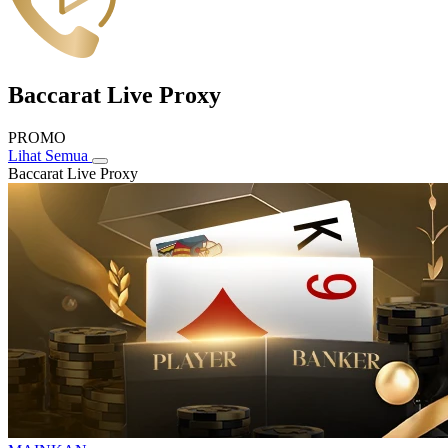
Baccarat Live Proxy
PROMO
Lihat Semua
Baccarat Live Proxy