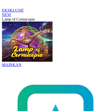
EKSKLUSIF
NEW
Lamp of Cornucopia
MAINKAN