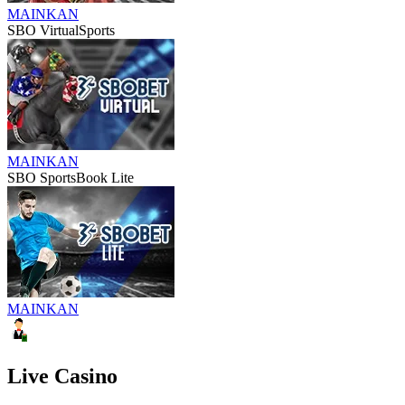
MAINKAN
SBO VirtualSports
MAINKAN
SBO SportsBook Lite
MAINKAN
Live Casino