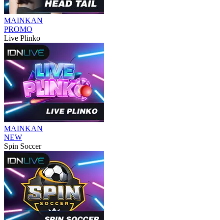
MAINKAN
PROMO
Live Plinko
MAINKAN
NEW
Spin Soccer