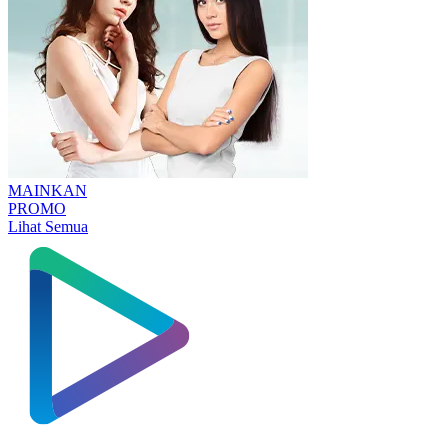
MAINKAN
PROMO
Lihat Semua