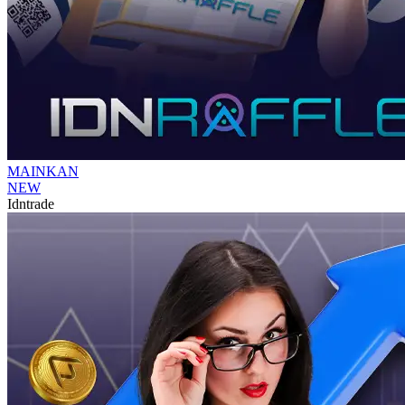
MAINKAN
NEW
Idntrade