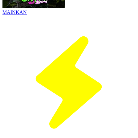
MAINKAN