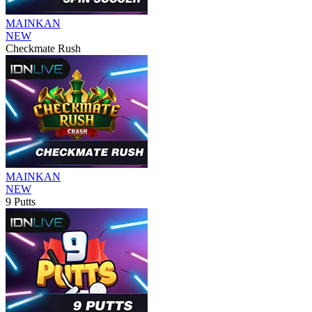
MAINKAN
NEW
Checkmate Rush
MAINKAN
NEW
9 Putts