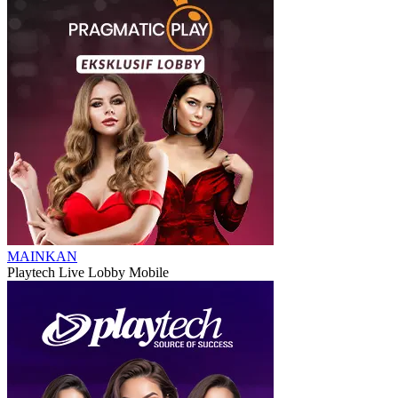
MAINKAN
Playtech Live Lobby Mobile