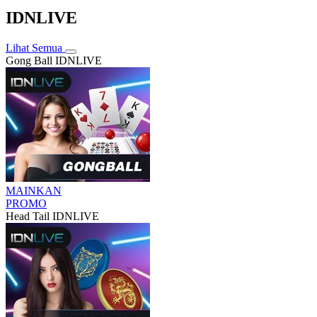
IDNLIVE
Lihat Semua
Gong Ball IDNLIVE
MAINKAN
PROMO
Head Tail IDNLIVE