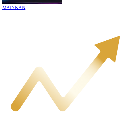
MAINKAN