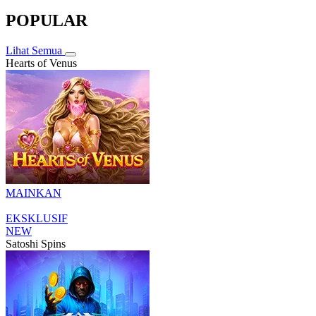
POPULAR
Lihat Semua
Hearts of Venus
MAINKAN
EKSKLUSIF
NEW
Satoshi Spins