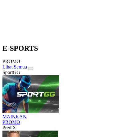
E-SPORTS
PROMO
Lihat Semua
SportGG
MAINKAN
PROMO
PrediX