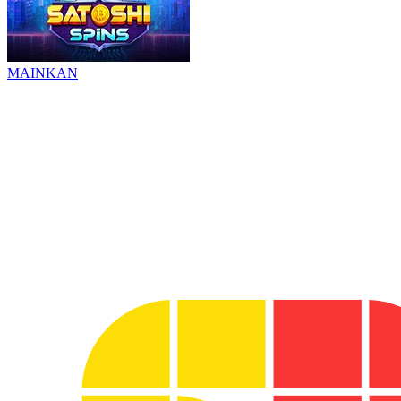
MAINKAN