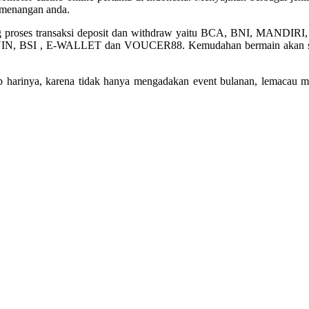
kemenangan anda.
kung proses transaksi deposit dan withdraw yaitu BCA, BNI,
 E-WALLET dan VOUCER88. Kemudahan bermain akan semakin ter
ap harinya, karena tidak hanya mengadakan event bulanan, lemacau 