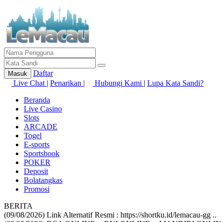
Daftar
Masuk
Live Chat
|
Penarikan
|
Hubungi Kami
|
Lupa Kata Sandi?
Beranda
Live Casino
Slots
ARCADE
Togel
E-sports
Sportsbook
POKER
Deposit
Bolatangkas
Promosi
BERITA
(09/08/2026)
Link Alternatif Resmi : https://shortku.id/lemacau-gg 