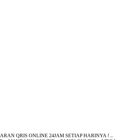
RAN QRIS ONLINE 24JAM SETIAP HARINYA ! ..